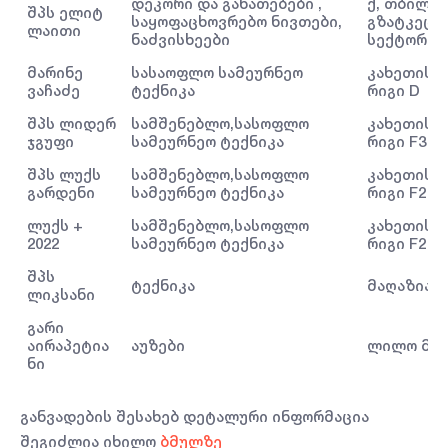
დეკორი და განათებები ,
ქ, თბილის
შპს ელიტ
საყოფაცხოვრებო ნივთები,
გზატკეცი
ლაითი
ნაძვისხეები
სექტორი H
მარინე
სასაოფლო სამეურნეო
კახეთის გ
ვაჩაძე
ტექნიკა
რიგი D
შპს ლიდერ
სამშენებლო,სასოფლო
კახეთის გ
ჯგუფი
სამეურნეო ტექნიკა
რიგი F3
შპს ლუქს
სამშენებლო,სასოფლო
კახეთის გ
გარდენი
სამეურნეო ტექნიკა
რიგი F2
ლუქს +
სამშენებლო,სასოფლო
კახეთის გ
2022
სამეურნეო ტექნიკა
რიგი F2
შპს
ტექნიკა
მაღაზია 3
ლიკსანი
გარი
აირაპეტია
აუზები
ლილო მოლი
ნი
განვადების შესახებ დეტალური ინფორმაცია
შეგიძლია იხილო
ბმულზე