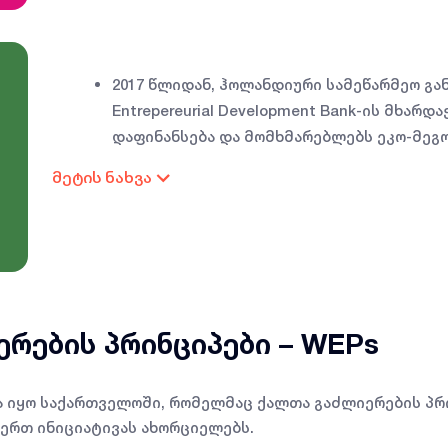
2017 წლიდან, ჰოლანდიური სამეწარმეო გან
Entrepereurial Development Bank-ის მხარ
დაფინანსება და მომხმარებლებს ეკო-მე
ხელმისაწვდომობას სთავაზობს.
მეტის ნახვა
კომპანიაში მოქმედებს შიდა ეკო ინიცია
მუშაობს:
1. ენერგორესურსების შემცირება – ელექტ
ოპტიმიზაცია ციფრული გადაწყვეტილებები
2. ნარჩენების მართვა – პლასტმასისა და 
და ეკო-ელჩების გარემოსდაცვითი აქტივო
რების პრინციპები – WEPs
2027 წლისთვის „კრისტალი“ გეგმავს CO
₂-
შემცირებას მწვანე დაფინანსების ზრდითა
ენერგიის გამოყენებას მეტ ფილიალში;
ერ
 იყო საქართველოში, რომელმაც ქალთა გაძლიერების პრი
შემცირებას ოფისებში.
აერთ ინიციატივას ახორციელებს.