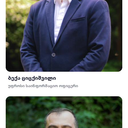
ბექა ციცქიშვილი
უფროსი საინფორმაციო ოფიცერი