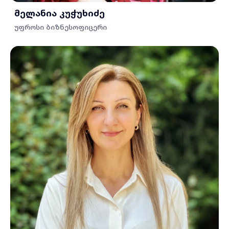
მელანია კუჭუხიძე
უფროსი ბიზნესოფიცერი