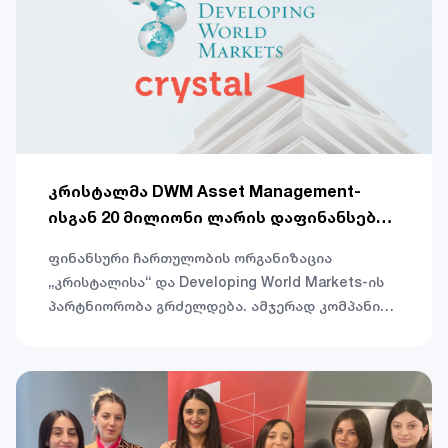
კრისტალმა DWM Asset Management-
ისგან 20 მილიონი ლარის დაფინანსება
მიიღო
ფინანსური ჩართულობის ორგანიზაცია
„კრისტალისა“ და Developing World Markets-ის
პარტნიორობა გრძელდება. ამჯერად კომპანიამ
DWM-ისგან 20 მილიონი ლარის ოდენობის
დაფინანსება მიიღო. ახალი ინვესტიცია
კრისტალს მთელი ქვეყნის მასშტაბით მიკრო,
მცირე და საშუალო მეწარმეების მხარდაჭერასა
და საკუთარი ორგანიზაციული მისიის