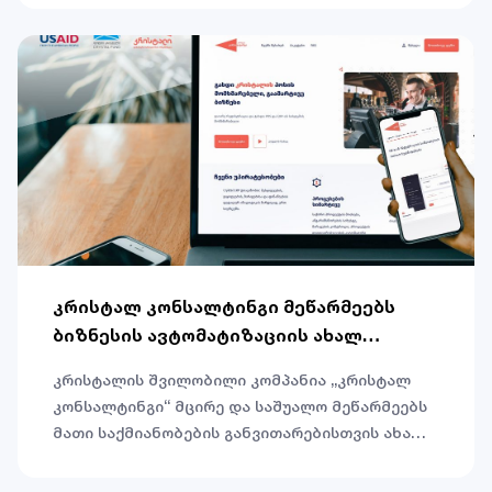
დედაქალაქ ოსლოში იმყოფებოდა. ვიზიტი იმ
მსხვილი ქართული კომპანიების
წარმომადგენლებისთვის მოეწყო, რომლებიც
საქართველოში გაეროს ქალთა გაძლიერების
პრინციპების ხელმომწერები არიან და მათ
მხარდასაჭერად, მნიშვნელოვან და
წარმატებულ ინიციატივებს ახორციელებენ.
კრისტალ კონსალტინგი მეწარმეებს
ბიზნესის ავტომატიზაციის ახალ
სისტემას სთავაზობს
კრისტალის შვილობილი კომპანია „კრისტალ
კონსალტინგი“ მცირე და საშუალო მეწარმეებს
მათი საქმიანობების განვითარებისთვის ახალ
პროდუქტს, ბიზნესპროცესების ავტომატიზაციის
სისტემა Crystal ERP და POS-ის სთავაზობს.