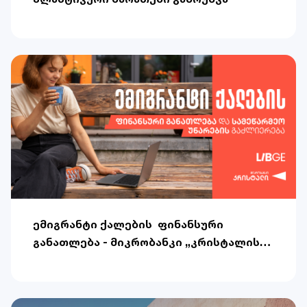
ემიგრანტი ქალების ფინანსური
განათლება - მიკრობანკი „კრისტალისა“
და Lib.ge აკადემიის ერთობლივი
ინიციატივა