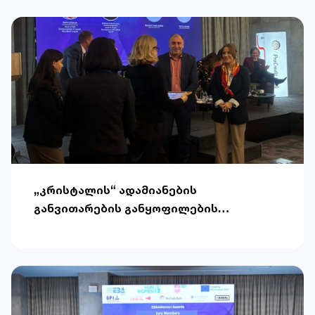
აღნიშნავს
„კრისტალის“ ადამიანების
განვითარების განყოფილების
ხელმძღვანელი როდიონ ქორჩილავა
ევროპული ბიზნეს ასოციაციის (EBA)
ქალთა გაძლიერების კონკურსის
გამარჯვებულია