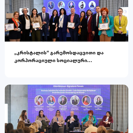
„კრისტალის“ გარემოსდაცვითი და
კორპორაციული სოციალური
პასუხისმგებლობის მიმართულების
ხელმძღვანელი მაია ქობალია
ევროპული ბიზნეს ასოციაციის (EBA)
ქალთა გაძლიერების კონკურსის
გამარჯვებულია