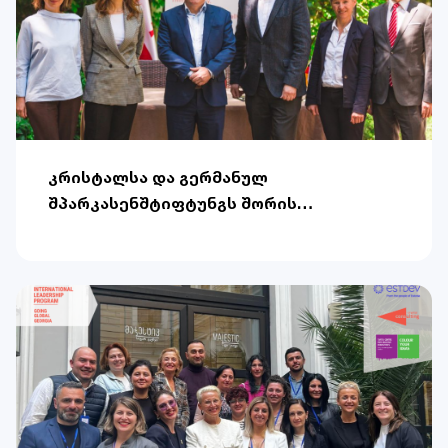
კრისტალსა და გერმანულ
შპარკასენშტიფტუნგს შორის
თანამშრომლობის ახალი მემორანდუმი
გაფორმდა