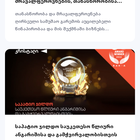
მრავალფეროვნების, თანასწორობისა
და ჩართულობის პროექტს უერთდება
თანასწორობა და მრავალფეროვნება
ღირსეული სამუშაო გარემოს აუცილებელი
წინაპირობაა და მის შექმნაში ბიზნესს
მნიშვნელოვანი როლის შესრულება შეუძლია.
სწორედ ამ თემას მიეძღვნა გაეროს ქალთა
ორგანიზაციის ყოველწლიური კონფერენცია,
რომელიც ქალთა გაძლიერების პრინციპების
შესახებ თბილისში უკვე მეხუთედ ჩატარდა.
საპატიო ჯილდო საუკეთესო წლიური
ანგარიშისა და გამჭვირვალობისთვის