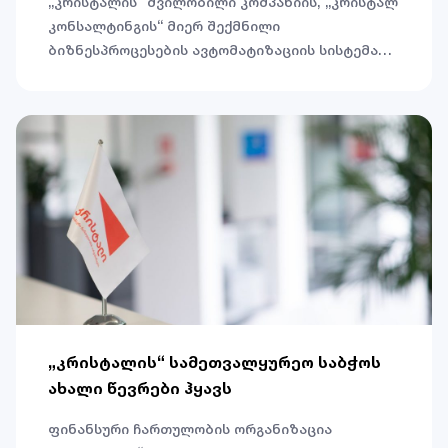
„კრისტალის“ შვილობილი კომპანიის, „კრისტალ
კონსალტინგის“ მიერ შექმნილი
ბიზნესპროცესების ავტომატიზაციის სისტემა
Crystal ERP და POS, კიბერუსაფრთხოებისა და IT
ინოვაციების კონკურსის GITI 2022-ის
გამარჯვებულია. სისტემა წლის საუკეთესო
კომპლექსურ ბიზნესგადაწყვეტილებად
დასახელდა.
„კრისტალის“ სამეთვალყურეო საბჭოს
ახალი წევრები ჰყავს
ფინანსური ჩართულობის ორგანიზაცია