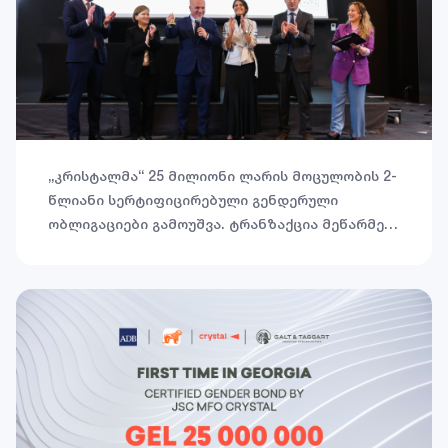
„კრისტალმა“ 25 მილიონი ლარის მოცულობის 2-
წლიანი სერტიფიცირებული გენდერული
ობლიგაციები გამოუშვა. ტრანზაქცია მეწარმე
ქალებისთვის ფინანსებზე ხელმისაწვდომობის
გაზრდას, მათი მიკრო, მცირე და საშუალო
ზომის ბიზნესების დაფინანსებას,
საქართველოში ქალთა ეკონომიკურ
გაძლიერებასა და გენდერული თანასწორობის
ხელშეწყობას ისახავს მიზნად.ღონისძიება,
რომელიც ობლიგაციების გამოშვებასთან
დაკავშირებით გაიმართა, საკანონმდებლო და
აღმასრულებელი ხელისუფლების, ფინანსური