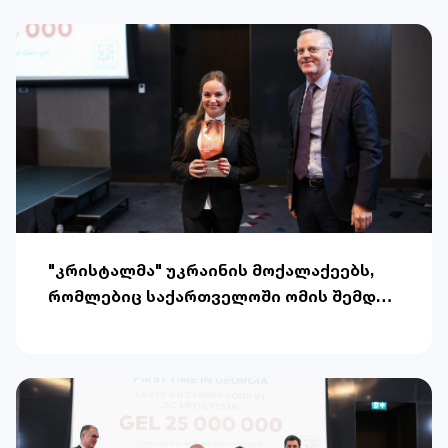
უპერსპექტივო რეალობას იმედით
ავსებენ და სხვებსაც დიდ მოტივაციას
აძლევენ
"კრისტალმა" უკრაინის მოქალაქეებს,
რომლებიც საქართველოში ომის შემდეგ
ჩამოვიდნენ, ბიზნესსაქმიანობის
დაწყებისა და განვითარების
მხარდასაჭერად სპეციალური
პროდუქტები შესთავაზა.