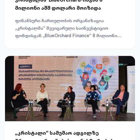
დაფინანსებისა და მათი ეკონომიკური
მილიონი აშშ დოლარი მოიზიდა
გაძლიერებისკენ.
ფინანსური ჩართულობის ორგანიზაცია
„კრისტალმა“ შვეიცარული საინვესტიციო
ფონდისგან „BlueOrchard Finance“ 8 მილიონი
აშშ დოლარის ოდენობის საკრედიტო რესურსი
მიიღო, რომელიც კრისტალის მიერ
საქართველოში მიკრო მეწარმეებისა და
ფერმერების ფინანსური სერვისებით
მხარდაჭერას მოხმარდება.
„კრისტალი” სამუშაო ადგილზე